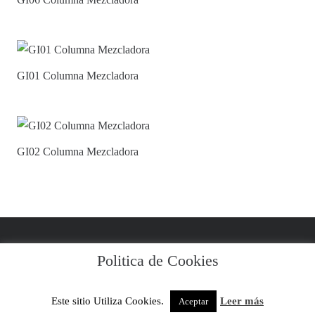
GI01 Columna Mezcladora
GI02 Columna Mezcladora
Politica de Cookies
Aviso Legal y Condiciones
|
Política de Privacidad
|
Política de Cookies
Este sitio Utiliza Cookies.
Leer más
Aceptar