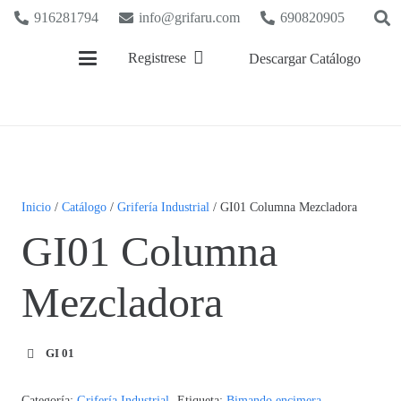
916281794
info@grifaru.com
690820905
Registrese
Descargar Catálogo
Inicio
/
Catálogo
/
Grifería Industrial
/ GI01 Columna Mezcladora
GI01 Columna
Mezcladora
GI 01
Categoría:
Grifería Industrial
Etiqueta:
Bimando encimera