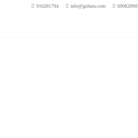
916281794
info@grifaru.com
69082090