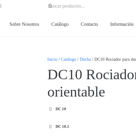
5
Sobre Nosotros
Catálogo
Contacto
Información
Inicio
/
Catálogo
/
Ducha
/ DC10 Rociador para duc
DC10 Rociador
orientable
DC 10
DC 10.1