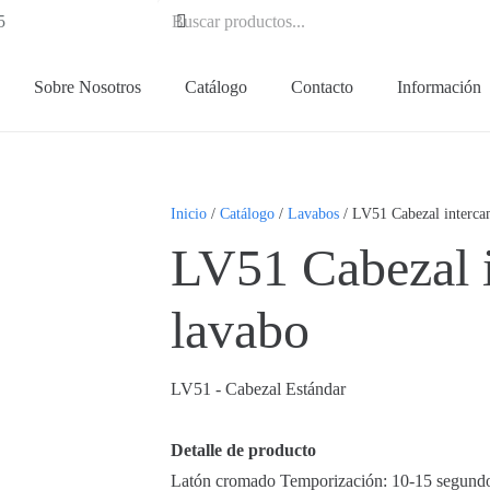
5
Sobre Nosotros
Catálogo
Contacto
Información
Inicio
/
Catálogo
/
Lavabos
/ LV51 Cabezal interca
LV51 Cabezal i
lavabo
LV51 - Cabezal Estándar
Detalle de producto
Latón cromado Temporización: 10-15 segun