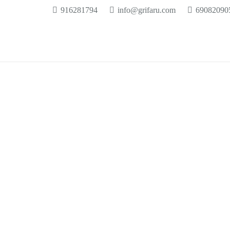
916281794
info@grifaru.com
69082090