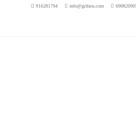
916281794
info@grifaru.com
69082090