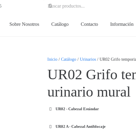
5
Sobre Nosotros
Catálogo
Contacto
Información
Inicio
/
Catálogo
/
Urinarios
/ UR02 Grifo temporiz
UR02 Grifo te
urinario mural
UR02 - Cabezal Estándar
UR02 A - Cabezal Antiblocaje