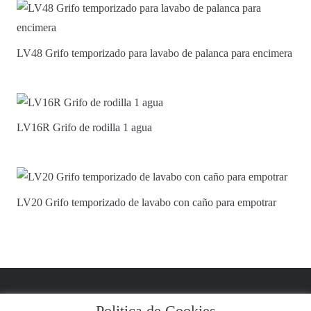
LV48 Grifo temporizado para lavabo de palanca para encimera
LV16R Grifo de rodilla 1 agua
LV20 Grifo temporizado de lavabo con caño para empotrar
Politica de Cookies
Aviso Legal y Condiciones
|
Política de Privacidad
|