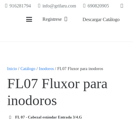
916281794
info@grifaru.com
690820905
Registrese
Descargar Catálogo
Inicio
/
Catálogo
/
Inodoros
/ FL07 Fluxor para inodoros
FL07 Fluxor para
inodoros
FL 07 - Cabezal estándar Entrada 3/4.G